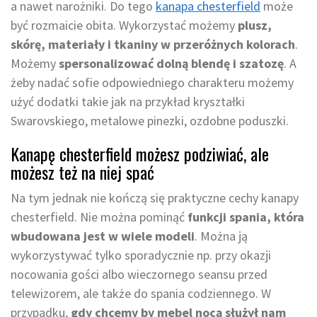
a nawet narożniki. Do tego
kanapa chesterfield
może
być rozmaicie obita. Wykorzystać możemy
plusz,
skórę, materiały i tkaniny w przeróżnych kolorach
.
Możemy
spersonalizować dolną blendę i szatozę
. A
żeby nadać sofie odpowiedniego charakteru możemy
użyć dodatki takie jak na przykład kryształki
Swarovskiego, metalowe pinezki, ozdobne poduszki.
Kanapę chesterfield możesz podziwiać, ale
możesz też na niej spać
Na tym jednak nie kończą się praktyczne cechy kanapy
chesterfield. Nie można pominąć
funkcji spania, która
wbudowana jest w wiele modeli
. Można ją
wykorzystywać tylko sporadycznie np. przy okazji
nocowania gości albo wieczornego seansu przed
telewizorem, ale także do spania codziennego. W
przypadku,
gdy chcemy by mebel nocą służył nam