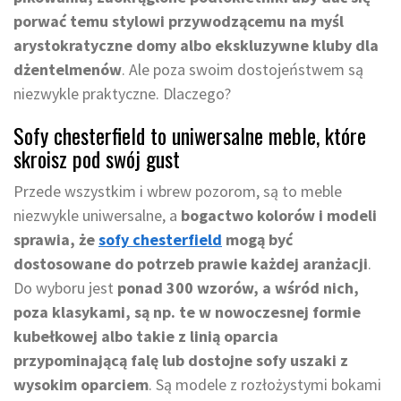
porwać temu stylowi przywodzącemu na myśl
arystokratyczne domy albo ekskluzywne kluby dla
dżentelmenów
. Ale poza swoim dostojeństwem są
niezwykle praktyczne. Dlaczego?
Sofy chesterfield to uniwersalne meble, które
skroisz pod swój gust
Przede wszystkim i wbrew pozorom, są to meble
niezwykle uniwersalne, a
bogactwo kolorów i modeli
sprawia, że
sofy chesterfield
mogą być
dostosowane do potrzeb prawie każdej aranżacji
.
Do wyboru jest
ponad 300 wzorów, a wśród nich,
poza klasykami, są np. te w nowoczesnej formie
kubełkowej albo takie z linią oparcia
przypominającą falę lub dostojne sofy uszaki z
wysokim oparciem
. Są modele z rozłożystymi bokami