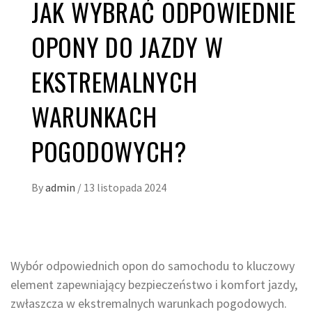
JAK WYBRAĆ ODPOWIEDNIE
OPONY DO JAZDY W
EKSTREMALNYCH
WARUNKACH
POGODOWYCH?
By
admin
/
13 listopada 2024
Wybór odpowiednich opon do samochodu to kluczowy
element zapewniający bezpieczeństwo i komfort jazdy,
zwłaszcza w ekstremalnych warunkach pogodowych.